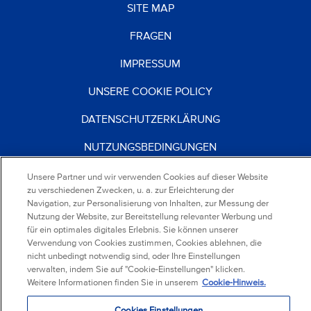
SITE MAP
FRAGEN
IMPRESSUM
UNSERE COOKIE POLICY
DATENSCHUTZERKLÄRUNG
NUTZUNGSBEDINGUNGEN
KARRIERE
Unsere Partner und wir verwenden Cookies auf dieser Website
zu verschiedenen Zwecken, u. a. zur Erleichterung der
Navigation, zur Personalisierung von Inhalten, zur Messung der
Nutzung der Website, zur Bereitstellung relevanter Werbung und
®
2026
Mondelez Deutschland
für ein optimales digitales Erlebnis. Sie können unserer
Services GmbH & Co. KG
Verwendung von Cookies zustimmen, Cookies ablehnen, die
Mondelez Europe Services GmbH Zweigniederlassung
nicht unbedingt notwendig sind, oder Ihre Einstellungen
Österreich
verwalten, indem Sie auf "Cookie-Einstellungen" klicken.
Alle Rechte vorbehalten
Weitere Informationen finden Sie in unserem
Cookie-Hinweis.
Cookies Einstellungen