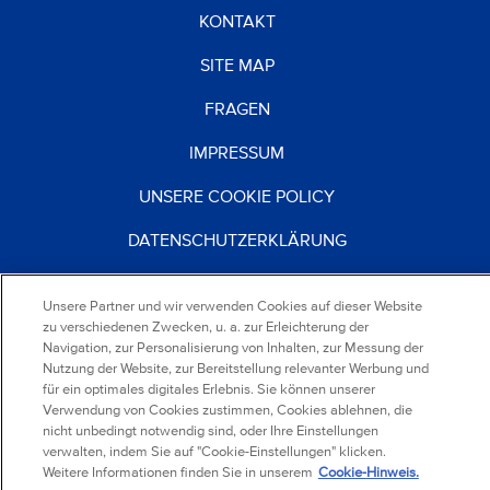
KONTAKT
SITE MAP
FRAGEN
IMPRESSUM
UNSERE COOKIE POLICY
DATENSCHUTZERKLÄRUNG
NUTZUNGSBEDINGUNGEN
Unsere Partner und wir verwenden Cookies auf dieser Website
KARRIERE
zu verschiedenen Zwecken, u. a. zur Erleichterung der
Navigation, zur Personalisierung von Inhalten, zur Messung der
Nutzung der Website, zur Bereitstellung relevanter Werbung und
für ein optimales digitales Erlebnis. Sie können unserer
®
2026
Mondelez Deutschland
Verwendung von Cookies zustimmen, Cookies ablehnen, die
Services GmbH & Co. KG
nicht unbedingt notwendig sind, oder Ihre Einstellungen
Mondelez Europe Services GmbH Zweigniederlassung
verwalten, indem Sie auf "Cookie-Einstellungen" klicken.
Österreich
Weitere Informationen finden Sie in unserem
Cookie-Hinweis.