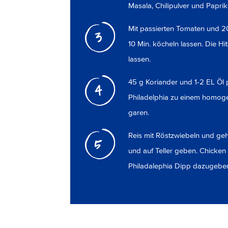
Masala, Chilipulver und Papri
Mit passierten Tomaten und 20
3
10 Min. köcheln lassen. Die Hi
lassen.
45 g Koriander und 1-2 EL Öl 
4
Philadelphia zu einem homoge
garen.
Reis mit Röstzwiebeln und g
5
und auf Teller geben. Chicken
Philadalephia Dipp dazugebe