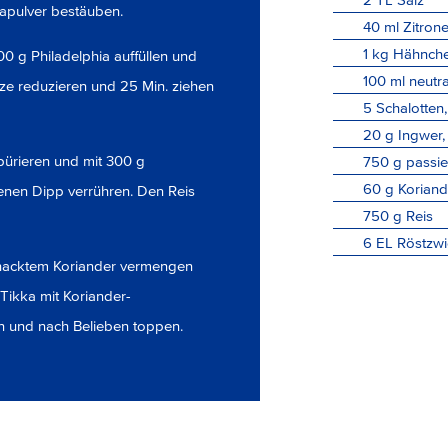
kapulver bestäuben.
40
ml
Zitrone
1
kg
Hähnchen
0 g Philadelphia auffüllen und
100
ml
neutra
tze reduzieren und 25 Min. ziehen
5
Schalotten
20
g
Ingwer,
pürieren und mit 300 g
750
g
passie
60
g
Koriand
nen Dipp verrühren. Den Reis
750
g
Reis
6
EL
Röstzwi
ehacktem Koriander vermengen
 Tikka mit Koriander-
n und nach Belieben toppen.