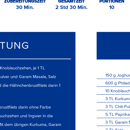
ZUBEREITUNGSZEIT
GESAMTZEIT
PORTIONEN
30 Min.
2 Std 30 Min.
10
ITUNG
 Knoblauchzehen, je 1 TL
150
g
Joghur
pulver und Garam Masala, Salz
600
g
Philad
 die Hähnchenbrustfilets darin 1
10
Knoblauch
3
TL
Kurkum
3
TL
Chili-Pu
rustfilets darin ohne Farbe
5
TL
Paprika
auchzehen und Ingwer in die
3
TL
Garam 
Mit dem übrigen Kurkuma, Garam
2
TL
Salz