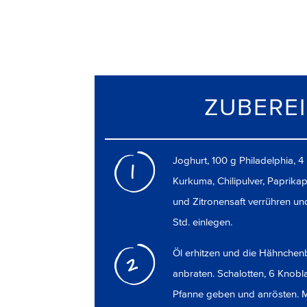
ZUBERE
Joghurt, 100 g Philadelphia, 4
1
Kurkuma, Chilipulver, Paprika
und Zitronensaft verrühren und
Std. einlegen.
Öl erhitzen und die Hähnchenb
2
anbraten. Schalotten, 6 Knobl
Pfanne geben und anrösten. 