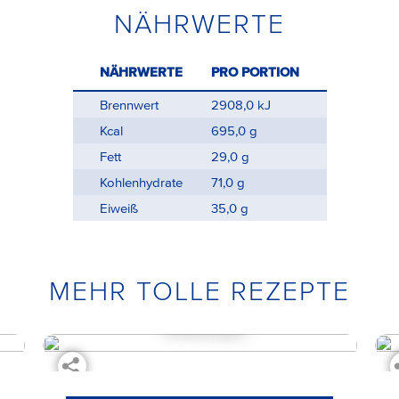
NÄHRWERTE
NÄHRWERTE
PRO PORTION
Brennwert
2908,0 kJ
Kcal
695,0 g
Fett
29,0 g
Kohlenhydrate
71,0 g
Eiweiß
35,0 g
MEHR TOLLE REZEPTE
Mini-Pancake-
Törtchen