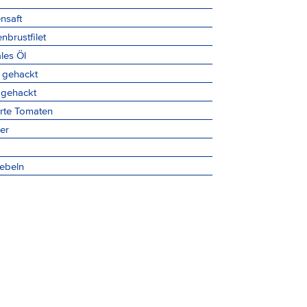
nsaft
brustfilet
les Öl
, gehackt
 gehackt
rte Tomaten
er
ebeln