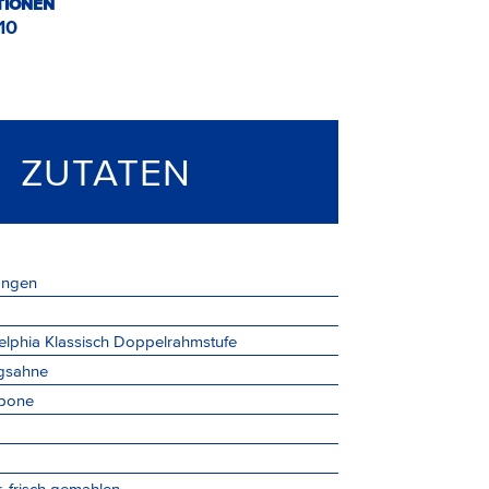
TIONEN
10
ZUTATEN
angen
elphia Klassisch Doppelrahmstufe
gsahne
pone
r, frisch gemahlen