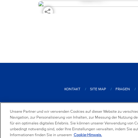
KONTAKT
SITE MAP
FRAGEN
®
2026
Mondelez Deutschland
S
Unsere Partner und wir verwenden Cookies auf dieser Website zu verschied
Navigation, zur Personalisierung von Inhalten, zur Messung der Nutzung de
für ein optimales digitales Erlebnis. Sie können unserer Verwendung von 
unbedingt notwendig sind, oder Ihre Einstellungen verwalten, indem Sie auf
Informationen finden Sie in unserem
Cookie-Hinweis.