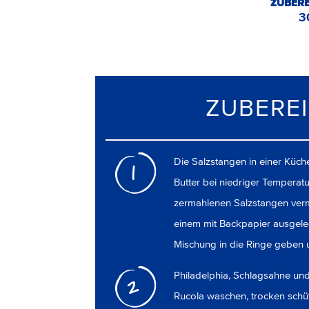
ZUBERE
3
ZUBERE
Die Salzstangen in einer Küch
1
Butter bei niedriger Temperat
zermahlenen Salzstangen verm
einem mit Backpapier ausgeleg
Mischung in die Ringe geben 
Philadelphia, Schlagsahne un
2
Rucola waschen, trocken schüt