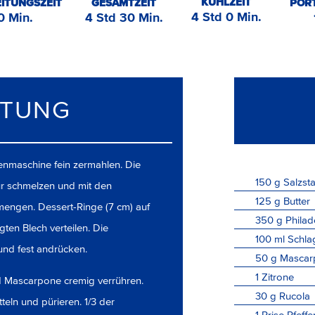
KÜHLZEIT
ITUNGSZEIT
GESAMTZEIT
POR
4 Std 0 Min.
0 Min.
4 Std 30 Min.
ITUNG
enmaschine fein zermahlen. Die
150
g
Salzst
ur schmelzen und mit den
125
g
Butter
engen. Dessert-Ringe (7 cm) auf
350
g
Philad
ten Blech verteilen. Die
100
ml
Schla
und fest andrücken.
50
g
Mascar
1
Zitrone
d Mascarpone cremig verrühren.
30
g
Rucola
teln und pürieren. 1/3 der
1
Prise
Pfeffe