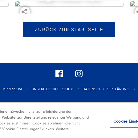
ZURÜCK ZUR STARTSEITE
IMPRESSUM
UNSERE COOKIE POLICY
DATENSCHUTZERKLÄRUNG
ervices GmbH & Co. KG
/
Mondelez Europe Services GmbH Zweigniederlassung Öst
enen Zwecken, u. a. zur Erleichterung der
r Website, zur Bereitstellung relevanter Werbung und
Cookies Einst
Cookies zustimmen, Cookies ablehnen, die nicht
 "Cookie-Einstellungen" klicken. Weitere