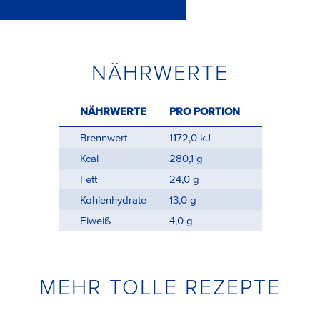
NÄHRWERTE
NÄHRWERTE
PRO PORTION
Brennwert
1172,0 kJ
Kcal
280,1 g
Fett
24,0 g
Kohlenhydrate
13,0 g
Eiweiß
4,0 g
MEHR TOLLE REZEPTE
Bagel Ceasar-Style