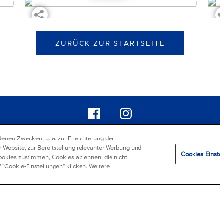
ZURÜCK ZUR STARTSEITE
enen Zwecken, u. a. zur Erleichterung der
IMPRESSUM
UNSERE COOKIE POLICY
DATENSCHUTZERKLÄRUNG
r Website, zur Bereitstellung relevanter Werbung und
Cookies Einst
Cookies zustimmen, Cookies ablehnen, die nicht
ervices GmbH & Co. KG
/
Mondelez Europe Services GmbH Zweigniederlassung Öst
 "Cookie-Einstellungen" klicken. Weitere