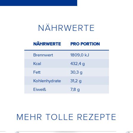
NÄHRWERTE
NÄHRWERTE
PRO PORTION
Brennwert
1809,0 kJ
Kcal
432,4 g
Fett
30,3 g
Kohlenhydrate
31,2 g
Eiweiß
7,8 g
MEHR TOLLE REZEPTE
Aioli Grill- oder
Ofenk...