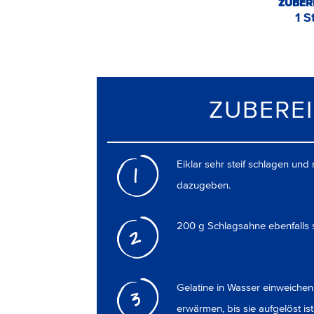
ZUBER
1 S
ZUBERE
Eiklar sehr steif schlagen un
1
dazugeben.
200 g Schlagsahne ebenfalls s
2
Gelatine in Wasser einweichen,
3
erwärmen, bis sie aufgelöst ist