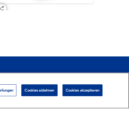
NUTZUNGSBEDINGUNGEN
KARRIERE
ellungen
Cookies ablehnen
Cookies akzeptieren
erreich
-
Alle Rechte vorbehalten