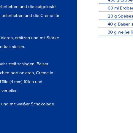
nterheben und die aufgelöste
60
ml
Erdbee
e unterheben und die Creme für
20
g
Speises
40
g
Baiser,
30
g
weiße 
rieren, erhitzen und mit Stärke
kalt stellen.
ehr steif schlagen, Baiser
lchen portionieren, Creme in
Tülle (4 mm) füllen und
verteilen.
 und mit weißer Schokolade