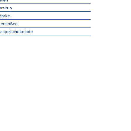
rsirup
tärke
 zerstoßen
Raspelschokolade