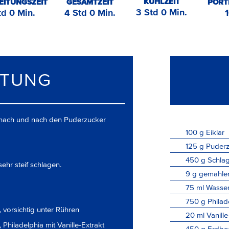
KÜHLZEIT
EITUNGSZEIT
GESAMTZEIT
PORT
3 Std 0 Min.
td 0 Min.
4 Std 0 Min.
ITUNG
d nach und nach den Puderzucker
100
g
Eiklar
125
g
Puderz
450
g
Schla
ehr steif schlagen.
9
g
gemahlen
75
ml
Wasse
750
g
Philad
 vorsichtig unter Rühren
20
ml
Vanille
, Philadelphia mit Vanille-Extrakt
450
g
Erdbe