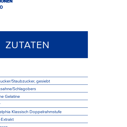
IONEN
10
ZUTATEN
ucker/Staubzucker, gesiebt
gsahne/Schlagobers
e Gelatine
r
elphia Klassisch Doppelrahmstufe
-Extrakt
eren