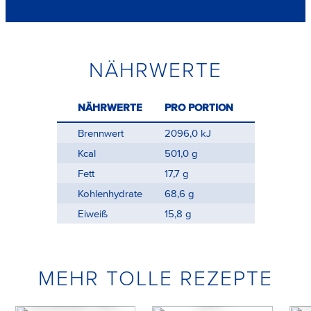
NÄHRWERTE
NÄHRWERTE
PRO PORTION
Brennwert
2096,0 kJ
Kcal
501,0 g
Fett
17,7 g
Kohlenhydrate
68,6 g
Eiweiß
15,8 g
MEHR TOLLE REZEPTE
Philadelphia
Cheesecake Dessert
O
Himbeer-Rh...
Zitr...
C